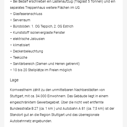
– Bei Bedarf erschließen ein Lastenaufzug (Traglast 5 Tonnen) und ein
separates Treppenhaus weitere Flächen im UG
– Glasfaseranschluss
– Serverraum
– Büroböden: 1. OG Teppich, 2. OG Estrich
– Kunststoff isolierverglaste Fenster
– elektrische Jalousien
– klimatisiert
– Deckenbeleuchtung
– Teeküche
– Sanitärbereich (Damen und Herren getrennt)
– 10 bis 20 Stellplätze im Freien möglich
Lage
Kornwestheim zählt zu den unmittelbaren Nachbarstädten von
Stuttgart, mit ca. 34.000 Einwohnern. Das Gebäude liegt in einem
eingeschränktem Gewerbegebiet. Über die nicht weit entfernte
Bundesstraße B 27 (ca. 1 km ) und Autobahn A 81 (ca. 7,5 km) ist der
Standort gut an die Region Stuttgart und das überregionale
Autobahnnetz angebunden.