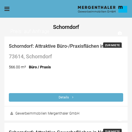
Schorndorf
Preis: auf Anfrage
Schorndorf: Attraktive Büro-/Praxisflächen in Neubauprojekt
ZUR MIETE
73614, Schorndorf
566.00 m²
Büro / Praxis
Details
Gewerbeimmobilien Mergenthaler GmbH
Preis: auf Anfrage
ZUR MIETE