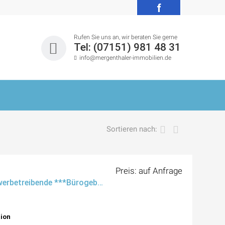
f
Rufen Sie uns an, wir beraten Sie gerne
Tel: (07151) 981 48 31
info@mergenthaler-immobilien.de
Sortieren nach:
Preis: auf Anfrage
Attraktiver Mix für Gewerbetreibende ***Bürogebäude mit verbundener Lagerhalle***
tion