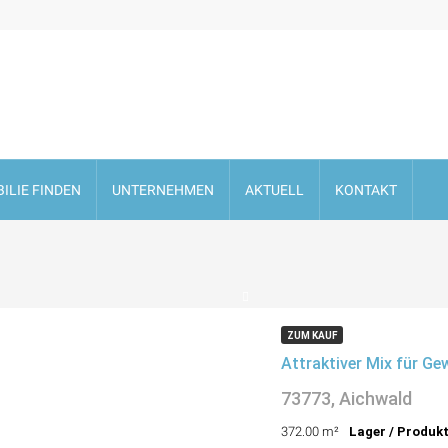
ILIE FINDEN
UNTERNEHMEN
AKTUELL
KONTAKT
ZUM KAUF
73773, Aichwald
372.00 m²
Lager / Produk