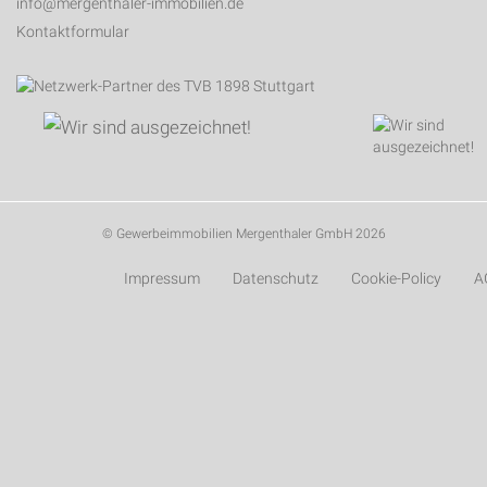
info@mergenthaler-immobilien.de
Kontaktformular
© Gewerbeimmobilien Mergenthaler GmbH 2026
Impressum
Datenschutz
Cookie-Policy
A