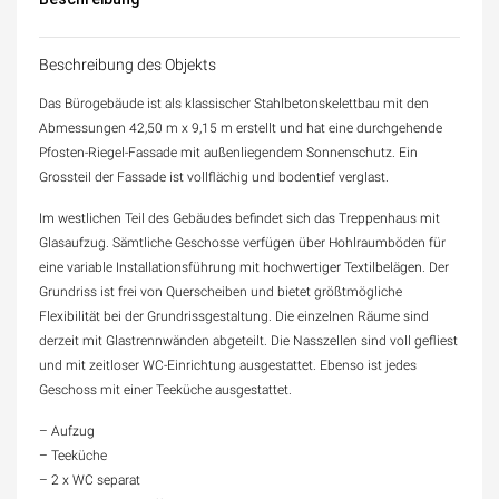
Beschreibung des Objekts
Das Bürogebäude ist als klassischer Stahlbetonskelettbau mit den
Abmessungen 42,50 m x 9,15 m erstellt und hat eine durchgehende
Pfosten-Riegel-Fassade mit außenliegendem Sonnenschutz. Ein
Grossteil der Fassade ist vollflächig und bodentief verglast.
Im westlichen Teil des Gebäudes befindet sich das Treppenhaus mit
Glasaufzug. Sämtliche Geschosse verfügen über Hohlraumböden für
eine variable Installationsführung mit hochwertiger Textilbelägen. Der
Grundriss ist frei von Querscheiben und bietet größtmögliche
Flexibilität bei der Grundrissgestaltung. Die einzelnen Räume sind
derzeit mit Glastrennwänden abgeteilt. Die Nasszellen sind voll gefliest
und mit zeitloser WC-Einrichtung ausgestattet. Ebenso ist jedes
Geschoss mit einer Teeküche ausgestattet.
– Aufzug
– Teeküche
– 2 x WC separat